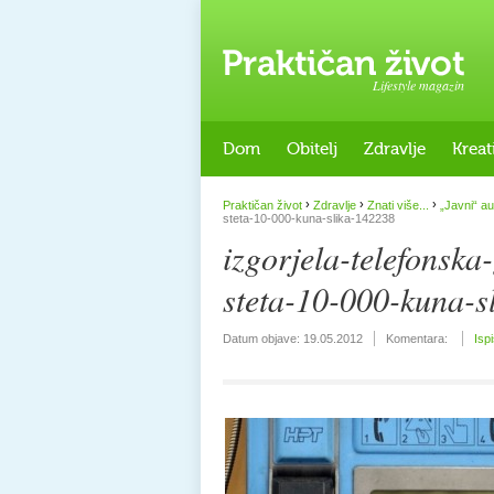
Lifestyle magazin
Dom
Obitelj
Zdravlje
Kreat
›
›
›
Praktičan život
Zdravlje
Znati više...
„Javni“ au
steta-10-000-kuna-slika-142238
izgorjela-telefonska
steta-10-000-kuna-s
Datum objave:
19.05.2012
Komentara:
Isp