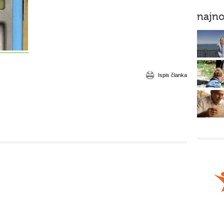
najno
Ispis članka