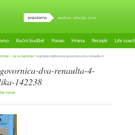
mudrost
,
zdravlje
,
život
popularno
ivno
Kućni budžet
Posao
Hrana
Recepti
Life coac
›
tomati – raj za bakterije
izgorjela-telefonska-govornica-dva-renaulta-4-
-govornica-dva-renaulta-4-
lika-142238
išite članak