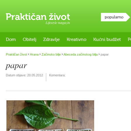
popularno
Lifestyle magazin
Dom
Obitelj
Zdravlje
Kreativno
Kućni budžet
P
›
›
›
›
Praktičan život
Hrana
Začinsko bilje
Abeceda začinskog bilja
papar
papar
Datum objave:
20.05.2012
Komentara: