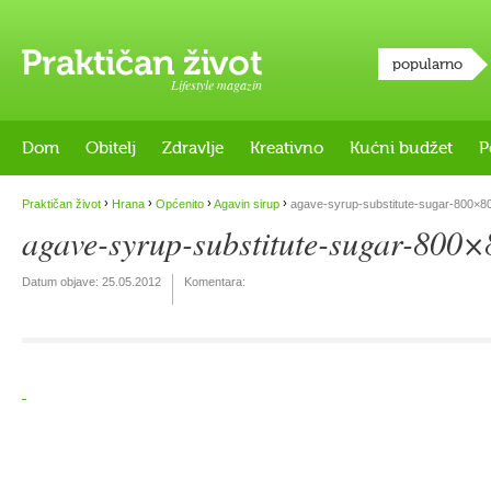
popularno
Lifestyle magazin
Dom
Obitelj
Zdravlje
Kreativno
Kućni budžet
P
›
›
›
›
Praktičan život
Hrana
Općenito
Agavin sirup
agave-syrup-substitute-sugar-800×8
agave-syrup-substitute-sugar-800
Datum objave:
25.05.2012
Komentara: