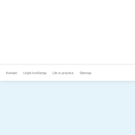
Kontakt
Uvjeti korištenja
Life in practice
Sitemap