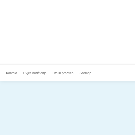
Kontakt
Uvjeti korištenja
Life in practice
Sitemap