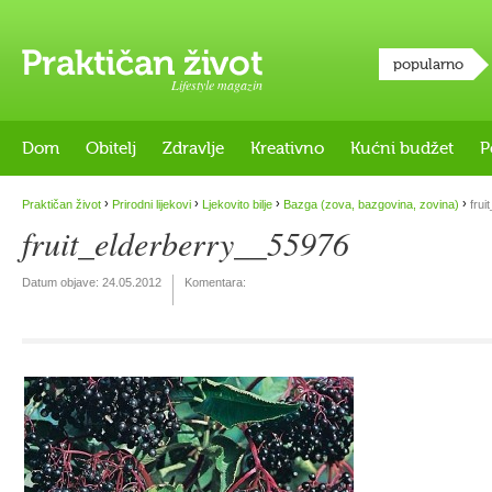
popularno
Lifestyle magazin
Dom
Obitelj
Zdravlje
Kreativno
Kućni budžet
P
›
›
›
›
Praktičan život
Prirodni lijekovi
Ljekovito bilje
Bazga (zova, bazgovina, zovina)
frui
fruit_elderberry__55976
Datum objave:
24.05.2012
Komentara: