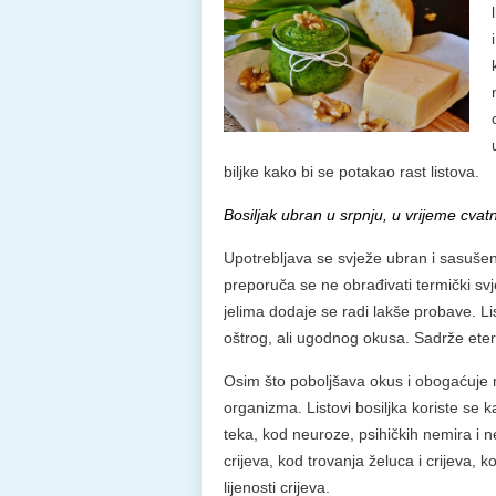
biljke kako bi se potakao rast listova.
Bosiljak ubran u srpnju, u vrijeme cvat
Upotrebljava se svježe ubran i sasušen.
preporuča se ne obrađivati termički svj
jelima dodaje se radi lakše probave. Li
oštrog, ali ugodnog okusa. Sadrže eterič
Osim što poboljšava okus i obogaćuje mi
organizma. Listovi bosiljka koriste se 
teka, kod neuroze, psihičkih nemira i 
crijeva, kod trovanja želuca i crijeva, 
lijenosti crijeva.