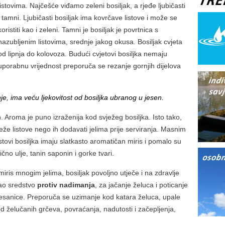
listovima. Najčešće viđamo zeleni bosiljak, a rjeđe ljubičasti
i tamni. Ljubičasti bosiljak ima kovrčave listove i može se
koristiti kao i zeleni. Tamni je bosiljak je povrtnica s
nazubljenim listovima, srednje jakog okusa. Bosiljak cvjeta
od lipnja do kolovoza. Budući cvjetovi bosiljka nemaju
uporabnu vrijednost preporuča se rezanje gornjih dijelova
nje, ima veću ljekovitost od bosiljka ubranog u jesen.
 Aroma je puno izraženija kod svježeg bosiljka. Isto tako,
eže listove nego ih dodavati jelima prije serviranja. Masnim
stovi bosiljka imaju slatkasto aromatičan miris i pomalo su
no ulje, tanin saponin i gorke tvari.
ris mnogim jelima, bosiljak povoljno utječe i na zdravlje
kao sredstvo
protiv nadimanja
, za jačanje želuca i poticanje
nesanice. Preporuča se uzimanje kod katara želuca, upale
kod želučanih grčeva, povraćanja, nadutosti i začepljenja,