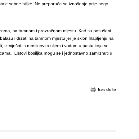
stale sobne biljke. Ne preporuča se iznošenje prije nego
ezicama, na tamnom i prozračnom mjestu. Kad su posušeni
balažu i držati na tamnom mjestu jer je sklon hlapljenju na
niti, izmiješati s maslinovim uljem i vodom u pastu koja se
ama. Listovi bosiljka mogu se i jednostavno zamrznuti u
Ispis članka