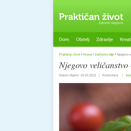
Lifestyle magazin
Dom
Obitelj
Zdravlje
Kreat
›
›
›
Praktičan život
Hrana
Začinsko bilje
Njegovo ve
Njegovo veličanstvo 
Datum objave:
10.03.2021
Komentara:
Isp