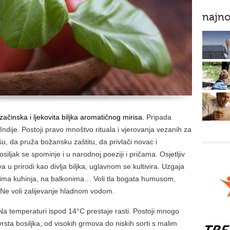
najno
začinska i ljekovita biljka aromatičnog mirisa.
Pripada
 Indije. Postoji pravo mnoštvo rituala i vjerovanja vezanih za
ušu, da pruža božansku zaštitu, da privlači novac i
siljak se spominje i u narodnoj poeziji i pričama. Osjetljiv
a u prirodi kao divlja biljka, uglavnom se kultivira. Uzgaja
rima kuhinja, na balkonima… Voli tla bogata humusom,
 Ne voli zalijevanje hladnom vodom.
Na temperaturi ispod 14°C prestaje rasti. Postoji mnogo
vrsta bosiljka, od visokih grmova do niskih sorti s malim