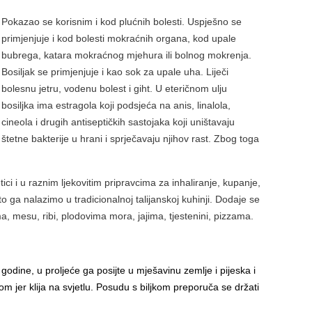
Pokazao se korisnim i kod plućnih bolesti. Uspješno se
primjenjuje i kod bolesti mokraćnih organa, kod upale
bubrega, katara mokraćnog mjehura ili bolnog mokrenja.
Bosiljak se primjenjuje i kao sok za upale uha. Liječi
bolesnu jetru, vodenu bolest i giht. U eteričnom ulju
bosiljka ima estragola koji podsjeća na anis, linalola,
cineola i drugih antiseptičkih sastojaka koji uništavaju
štetne bakterije u hrani i sprječavaju njihov rast. Zbog toga
tici i u raznim ljekovitim pripravcima za inhaliranje, kupanje,
o ga nalazimo u tradicionalnoj talijanskoj kuhinji. Dodaje se
, mesu, ribi, plodovima mora, jajima, tjestenini, pizzama.
le godine, u proljeće ga posijte u mješavinu zemlje i pijeska i
jom jer klija na svjetlu. Posudu s biljkom preporuča se držati