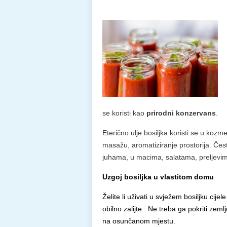
se koristi kao
prirodni konzervans
.
Eterično ulje bosiljka koristi se u kozme
masažu, aromatiziranje prostorija. Čest
juhama, u macima, salatama, preljevima
Uzgoj bosiljka u vlastitom domu
Želite li uživati u svježem bosiljku cije
obilno zalijte. Ne treba ga pokriti zeml
na osunčanom mjestu.