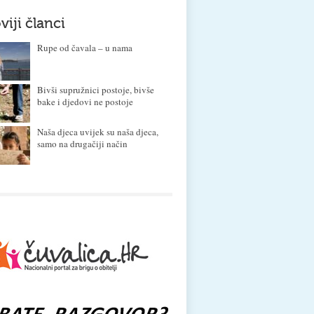
viji članci
Rupe od čavala – u nama
Bivši supružnici postoje, bivše
bake i djedovi ne postoje
Naša djeca uvijek su naša djeca,
samo na drugačiji način