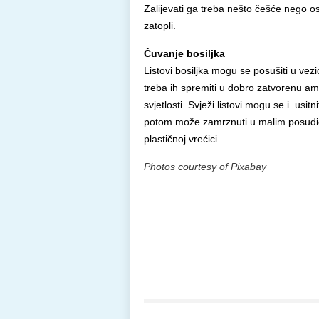
Zalijevati ga treba nešto češće nego o
zatopli.
Čuvanje bosiljka
Listovi bosiljka mogu se posušiti u v
treba ih spremiti u dobro zatvorenu am
svjetlosti. Svježi listovi mogu se i usit
potom može zamrznuti u malim posudic
plastičnoj vrećici.
Photos courtesy of Pixabay