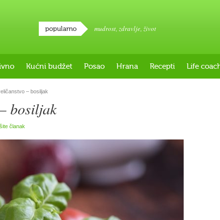
mudrost
,
zdravlje
,
život
popularno
ivno
Kućni budžet
Posao
Hrana
Recepti
Life coac
ličanstvo – bosiljak
– bosiljak
išite članak