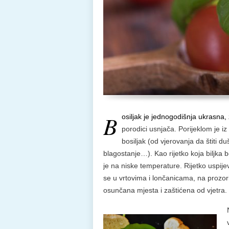
B
osiljak je jednogodišnja ukrasna, 
porodici usnjača. Porijeklom je iz
bosiljak (od vjerovanja da štiti d
blagostanje…). Kao rijetko koja biljka bo
je na niske temperature. Rijetko uspijev
se u vrtovima i lončanicama, na prozo
osunčana mjesta i zaštićena od vjetra.