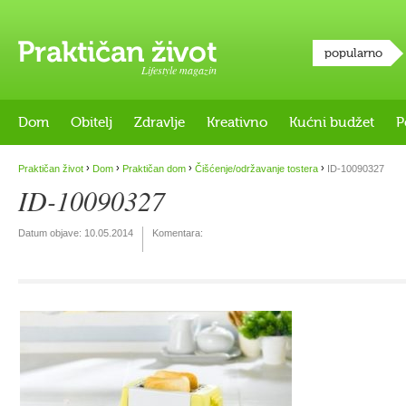
popularno
Lifestyle magazin
Dom
Obitelj
Zdravlje
Kreativno
Kućni budžet
P
›
›
›
›
Praktičan život
Dom
Praktičan dom
Čišćenje/održavanje tostera
ID-10090327
ID-10090327
Datum objave:
10.05.2014
Komentara: