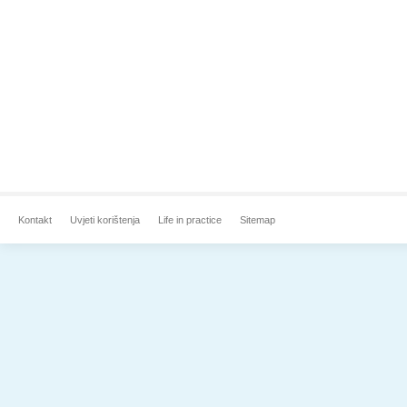
Kontakt
Uvjeti korištenja
Life in practice
Sitemap