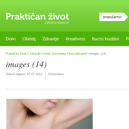
popularno
Lifestyle magazin
Dom
Obitelj
Zdravlje
Kreativno
Kućni budžet
P
›
›
›
›
Praktičan život
Zdravlje
Izbor kozmetike
Dezodoransi
images (14)
images (14)
Datum objave:
07.07.2012
Komentara: