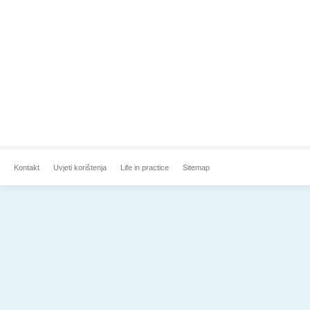
Kontakt
Uvjeti korištenja
Life in practice
Sitemap