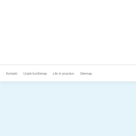
Kontakt
Uvjeti korištenja
Life in practice
Sitemap