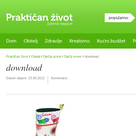
popularno
Lifestyle magazin
Dom
Obitelj
Zdravlje
Kreativno
Kućni budžet
P
›
›
›
›
Praktičan život
Obitelj
Dječja posla
Dječji ormar
download
download
Datum objave:
23.08.2012
Komentara: