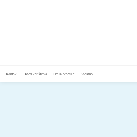
Kontakt
Uvjeti korištenja
Life in practice
Sitemap