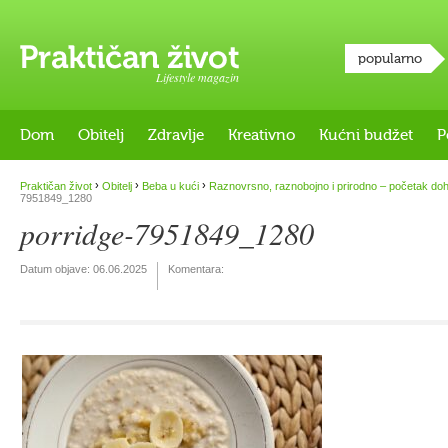
popularno
Lifestyle magazin
Dom
Obitelj
Zdravlje
Kreativno
Kućni budžet
P
›
›
›
Praktičan život
Obitelj
Beba u kući
Raznovrsno, raznobojno i prirodno – početak do
7951849_1280
porridge-7951849_1280
Datum objave:
06.06.2025
Komentara: