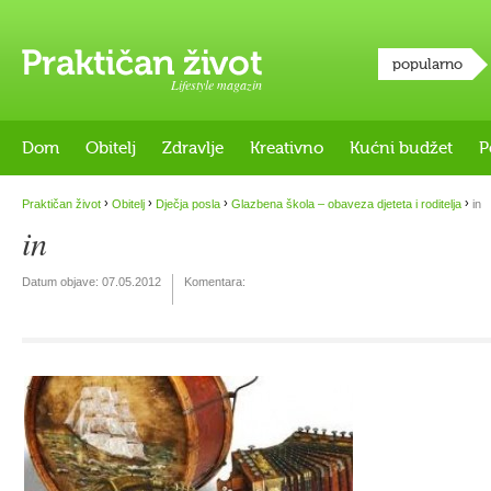
popularno
Lifestyle magazin
Dom
Obitelj
Zdravlje
Kreativno
Kućni budžet
P
›
›
›
›
Praktičan život
Obitelj
Dječja posla
Glazbena škola – obaveza djeteta i roditelja
in
in
Datum objave:
07.05.2012
Komentara: