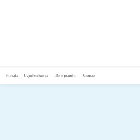
Kontakt
Uvjeti korištenja
Life in practice
Sitemap