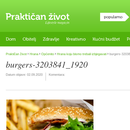
popularno
Lifestyle magazin
Dom
Obitelj
Zdravlje
Kreativno
Kućni budžet
P
›
›
›
›
Praktičan život
Hrana
Općenito
Hrana koju bismo trebali izbjegavati
burgers-3203
burgers-3203841_1920
Datum objave:
02.09.2020
Komentara: