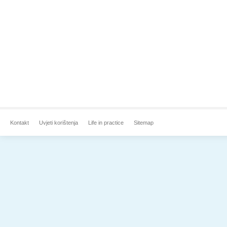
Kontakt
Uvjeti korištenja
Life in practice
Sitemap