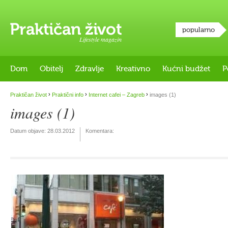
popularno
Lifestyle magazin
Dom
Obitelj
Zdravlje
Kreativno
Kućni budžet
P
›
›
›
Praktičan život
Praktični info
Internet cafei – Zagreb
images (1)
images (1)
Datum objave:
28.03.2012
Komentara: