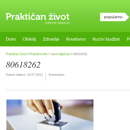
popularno
Lifestyle magazin
Dom
Obitelj
Zdravlje
Kreativno
Kućni budžet
P
›
›
›
Praktičan život
Praktični info
Javni bilježnici
80618262
80618262
Datum objave:
19.07.2012
Komentara: