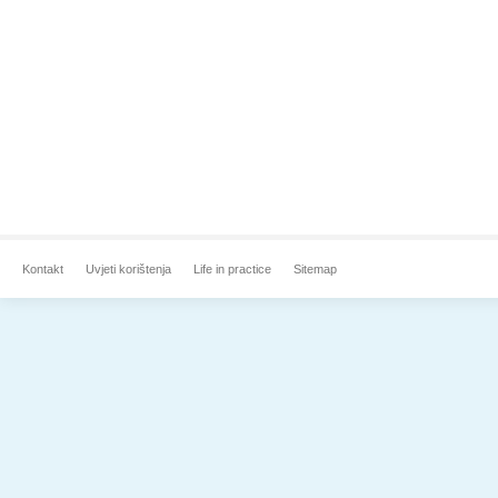
Kontakt
Uvjeti korištenja
Life in practice
Sitemap