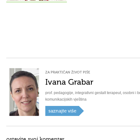
ZA PRAKTIČAN ŽIVOT PIŠE
Ivana Grabar
prof. pedagogije, integrativni gestalt terapeut, osobni i b
komunikacijskih vještina
saznajte više
ostavite svoj komentar