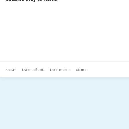
Kontakt
Uvjeti korištenja
Life in practice
Sitemap