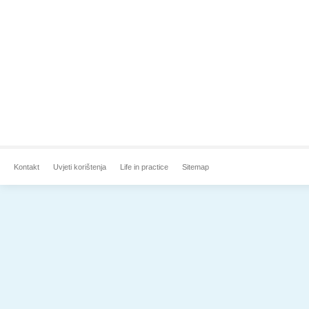
Kontakt
Uvjeti korištenja
Life in practice
Sitemap