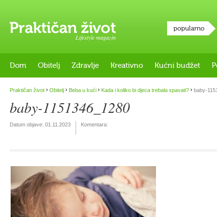
popularno
Lifestyle magazin
Dom
Obitelj
Zdravlje
Kreativno
Kućni budžet
P
›
›
›
›
Praktičan život
Obitelj
Beba u kući
Kada i koliko bi djeca trebala spavati?
baby-115
baby-1151346_1280
Datum objave:
01.11.2023
Komentara: