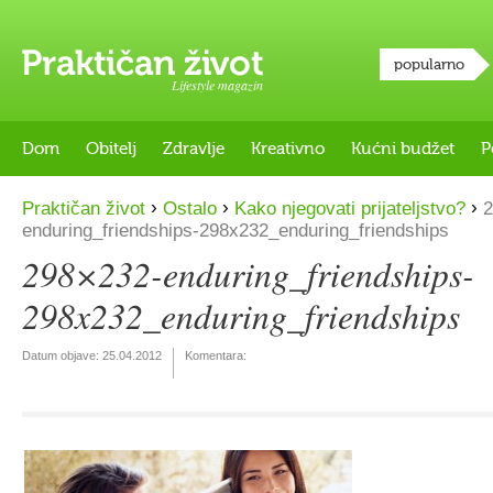
popularno
Lifestyle magazin
Dom
Obitelj
Zdravlje
Kreativno
Kućni budžet
P
›
›
›
Praktičan život
Ostalo
Kako njegovati prijateljstvo?
2
enduring_friendships-298x232_enduring_friendships
298×232-enduring_friendships-
298x232_enduring_friendships
Datum objave:
25.04.2012
Komentara: