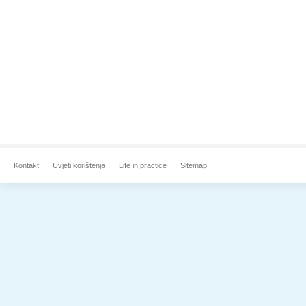
Kontakt
Uvjeti korištenja
Life in practice
Sitemap