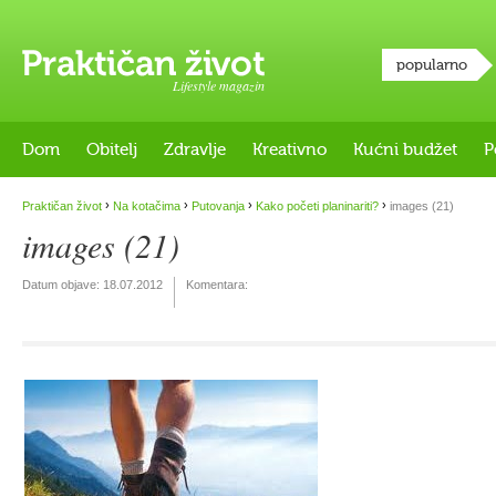
popularno
Lifestyle magazin
Dom
Obitelj
Zdravlje
Kreativno
Kućni budžet
P
›
›
›
›
Praktičan život
Na kotačima
Putovanja
Kako početi planinariti?
images (21)
images (21)
Datum objave:
18.07.2012
Komentara: