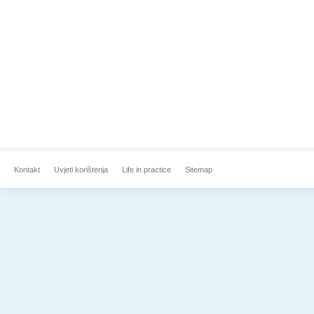
Kontakt
Uvjeti korištenja
Life in practice
Sitemap