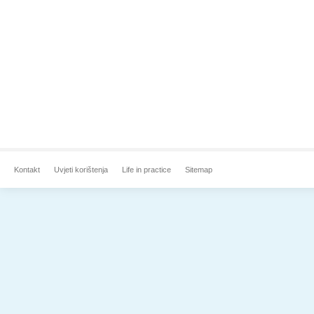
Kontakt
Uvjeti korištenja
Life in practice
Sitemap