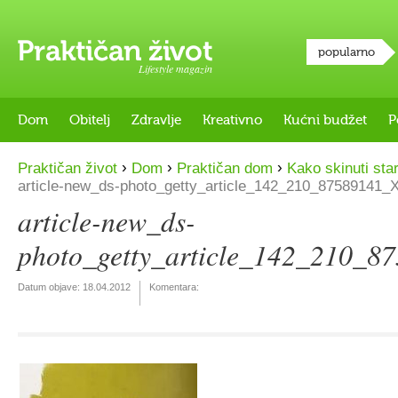
popularno
Lifestyle magazin
Dom
Obitelj
Zdravlje
Kreativno
Kućni budžet
P
›
›
›
Praktičan život
Dom
Praktičan dom
Kako skinuti sta
article-new_ds-photo_getty_article_142_210_87589141_
article-new_ds-
photo_getty_article_142_210_8
Datum objave:
18.04.2012
Komentara: