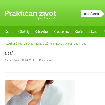
popularno
Lifestyle magazin
Dom
Obitelj
Zdravlje
Kreativno
Kućni budžet
P
›
›
›
›
Praktičan život
Zdravlje
Borba s težinom
Kako ‘zavarati’ glad?
eat
eat
Datum objave:
11.04.2012
Komentara: