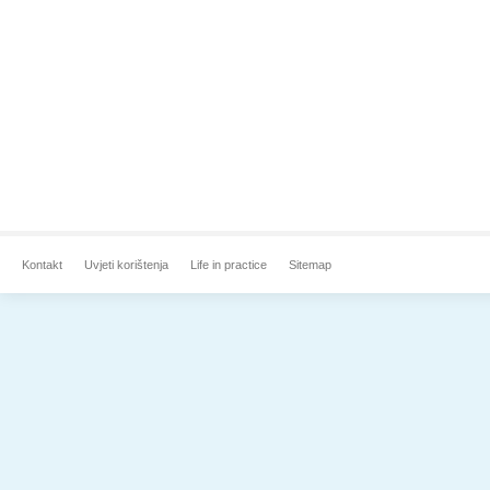
Kontakt
Uvjeti korištenja
Life in practice
Sitemap