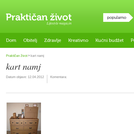
popularno
Lifestyle magazin
Dom
Obitelj
Zdravlje
Kreativno
Kućni budžet
P
›
Praktičan život
kart namj
kart namj
Datum objave:
12.04.2012
Komentara: