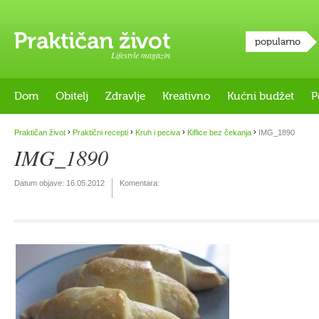
popularno
Lifestyle magazin
Dom
Obitelj
Zdravlje
Kreativno
Kućni budžet
P
›
›
›
›
Praktičan život
Praktični recepti
Kruh i peciva
Kiflice bez čekanja
IMG_1890
IMG_1890
Datum objave:
16.05.2012
Komentara: