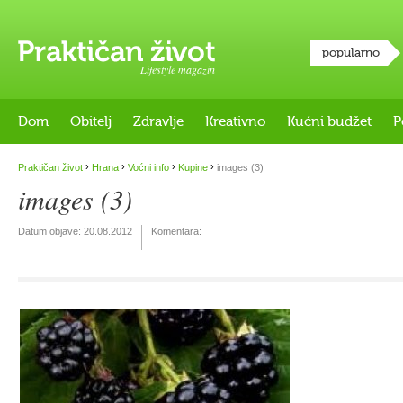
popularno
Lifestyle magazin
Dom
Obitelj
Zdravlje
Kreativno
Kućni budžet
P
›
›
›
›
Praktičan život
Hrana
Voćni info
Kupine
images (3)
images (3)
Datum objave:
20.08.2012
Komentara: