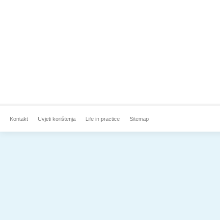
Kontakt
Uvjeti korištenja
Life in practice
Sitemap