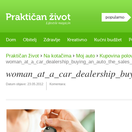
popularno
Lifestyle magazin
Dom
Obitelj
Zdravlje
Kreativno
Kućni budžet
P
›
›
›
Praktičan život
Na kotačima
Moj auto
Kupovina polo
woman_at_a_car_dealership_buying_an_auto_the_sales
woman_at_a_car_dealership_buy
Datum objave:
23.05.2012
Komentara: