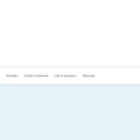
Kontakt
Uvjeti korištenja
Life in practice
Sitemap