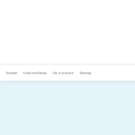
Kontakt
Uvjeti korištenja
Life in practice
Sitemap