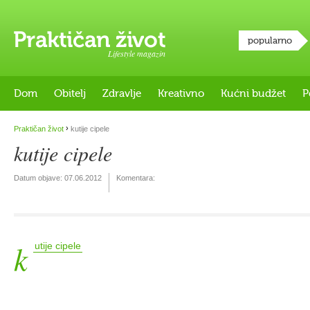
popularno
Lifestyle magazin
Dom
Obitelj
Zdravlje
Kreativno
Kućni budžet
P
›
Praktičan život
kutije cipele
kutije cipele
Datum objave:
07.06.2012
Komentara:
k
utije cipele