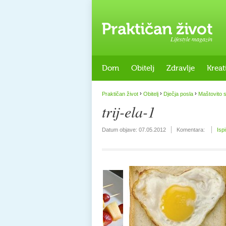
Lifestyle magazin
Dom
Obitelj
Zdravlje
Kreat
›
›
›
Praktičan život
Obitelj
Dječja posla
Maštovito s
trij-ela-1
Datum objave:
07.05.2012
Komentara:
Isp