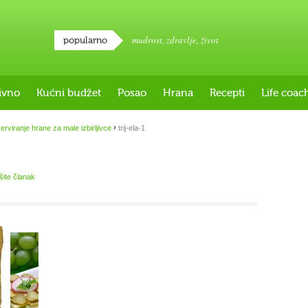
mudrost
,
zdravlje
,
život
popularno
ivno
Kućni budžet
Posao
Hrana
Recepti
Life coac
›
erviranje hrane za male izbirljivce
trij-ela-1
išite članak