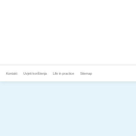
Kontakt
Uvjeti korištenja
Life in practice
Sitemap