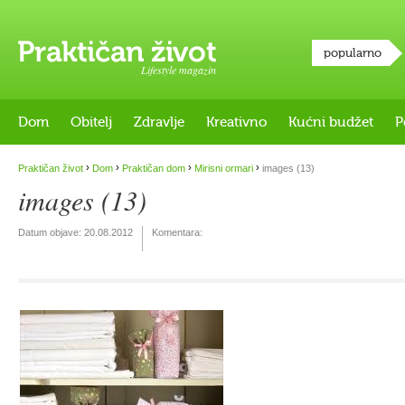
popularno
Lifestyle magazin
Dom
Obitelj
Zdravlje
Kreativno
Kućni budžet
P
›
›
›
›
Praktičan život
Dom
Praktičan dom
Mirisni ormari
images (13)
images (13)
Datum objave:
20.08.2012
Komentara: