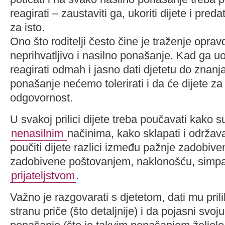
reagirati – zaustaviti ga, ukoriti dijete i pre
za isto.
Ono što roditelji često čine je traženje opra
neprihvatljivo i nasilno ponašanje. Kad ga u
reagirati odmah i jasno dati djetetu do znanj
ponašanje nećemo tolerirati i da će dijete za 
odgovornost.
U svakoj prilici dijete treba poučavati kako s
nenasilnim
načinima, kako sklapati i održavati
poučiti dijete razlici između pažnje zadobiv
zadobivene poštovanjem, naklonošću, simpa
prijateljstvom
.
Važno je razgovarati s djetetom, dati mu prili
stranu priče (što detaljnije) i da pojasni svoj