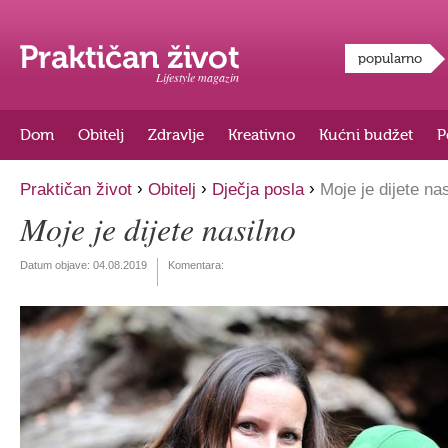
popularno
Lifestyle magazin
Dom
Obitelj
Zdravlje
Kreativno
Kućni budžet
P
›
›
›
Praktičan život
Obitelj
Dječja posla
Moje je dijete nas
Moje je dijete nasilno
Datum objave:
04.08.2019
Komentara: