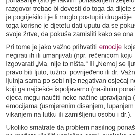
ponašanje (što je takvim ponašanjem željelo
razgovor trebao bi dovesti do toga da dijete
je pogriješilo i je li moglo postupiti drugačij
toga korisno je djetetu dati uputu da se pokuš
svoje žrtve, da pokuša zamisliti kako se ona
Pri tome je jako važno prihvatiti
emocije
koje
negirati ih ili umanjivati (npr. rečenicom ko
izgovarati „Ma, nije to ništa.“ ili „Nemoj se ljut
pravo biti ljuto, tužno, povrijeđeno ili dr. Važ
ljutnja sama po sebi nije negativan osjećaj n
koji ga najčešće ispoljavamo (nasilnim pona
djeca mogu naučiti neke načine upravljanja (
emocijama (usmjerenim disanjem, lupanjem 
vikanjem na lutku ili zamišljenu osobu i dr.).
Ukoliko smatrate da problem nasilnog ponaš