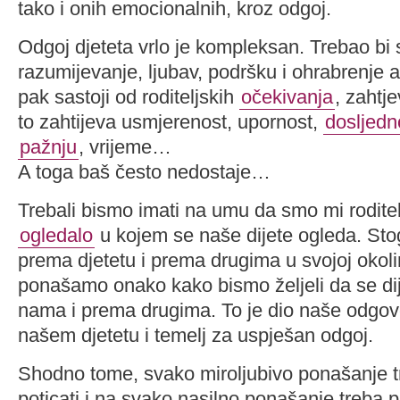
tako i onih emocionalnih, kroz odgoj.
Odgoj djeteta vrlo je kompleksan. Trebao bi sa
razumijevanje, ljubav, podršku i ohrabrenje al
pak sastoji od roditeljskih
očekivanja
, zahtj
to zahtijeva usmjerenost, upornost,
dosljedn
pažnju
, vrijeme…
A toga baš često nedostaje…
Trebali bismo imati na umu da smo mi roditelj
ogledalo
u kojem se naše dijete ogleda. Sto
prema djetetu i prema drugima u svojoj okoli
ponašamo onako kako bismo željeli da se d
nama i prema drugima. To je dio naše odgov
našem djetetu i temelj za uspješan odgoj.
Shodno tome, svako miroljubivo ponašanje tr
poticati i na svako nasilno ponašanje treba p