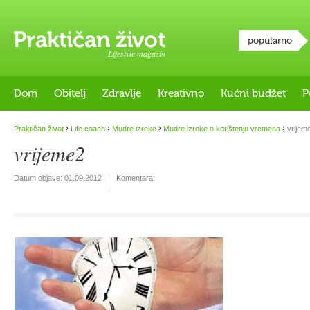
popularno
Lifestyle magazin
Dom
Obitelj
Zdravlje
Kreativno
Kućni budžet
P
›
›
›
›
Praktičan život
Life coach
Mudre izreke
Mudre izreke o korištenju vremena
vrijem
vrijeme2
Datum objave:
01.09.2012
Komentara: