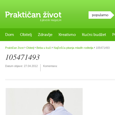
popularno
Lifestyle magazin
Dom
Obitelj
Zdravlje
Kreativno
Kućni budžet
P
›
›
›
›
Praktičan život
Obitelj
Beba u kući
Najčešća pitanja mladih roditelja
105471493
105471493
Datum objave:
27.04.2012
Komentara: