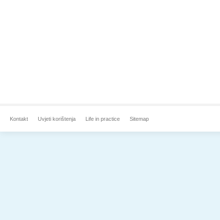
Kontakt
Uvjeti korištenja
Life in practice
Sitemap