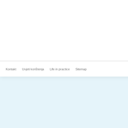
Kontakt
Uvjeti korištenja
Life in practice
Sitemap