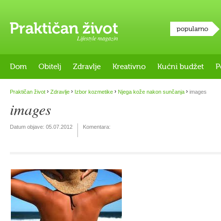
popularno
Lifestyle magazin
Dom
Obitelj
Zdravlje
Kreativno
Kućni budžet
P
›
›
›
›
Praktičan život
Zdravlje
Izbor kozmetike
Njega kože nakon sunčanja
images
images
Datum objave:
05.07.2012
Komentara: