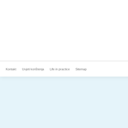
Kontakt
Uvjeti korištenja
Life in practice
Sitemap