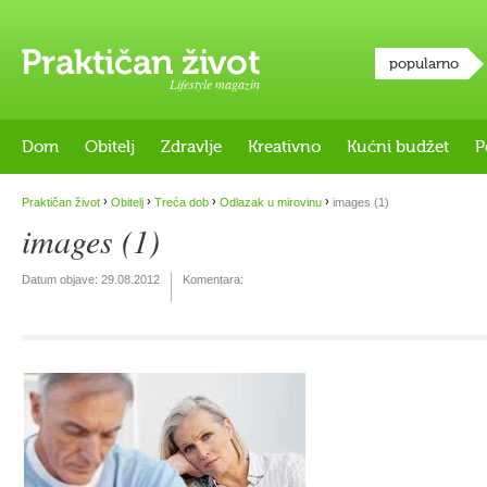
popularno
Lifestyle magazin
Dom
Obitelj
Zdravlje
Kreativno
Kućni budžet
P
›
›
›
›
Praktičan život
Obitelj
Treća dob
Odlazak u mirovinu
images (1)
images (1)
Datum objave:
29.08.2012
Komentara: