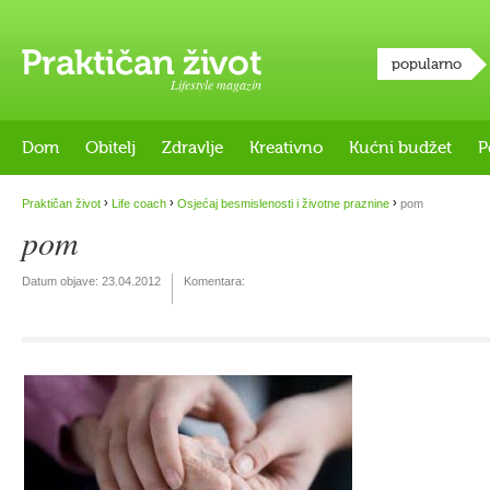
popularno
Lifestyle magazin
Dom
Obitelj
Zdravlje
Kreativno
Kućni budžet
P
›
›
›
Praktičan život
Life coach
Osjećaj besmislenosti i životne praznine
pom
pom
Datum objave:
23.04.2012
Komentara: