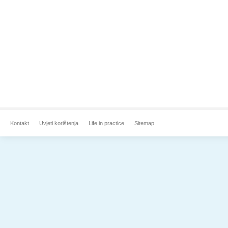
Kontakt
Uvjeti korištenja
Life in practice
Sitemap