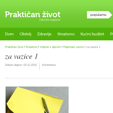
popularno
Lifestyle magazin
Dom
Obitelj
Zdravlje
Kreativno
Kućni budžet
P
›
›
›
›
Praktičan život
Kreativno
Vrijeme s djecom
Papirnate vazice
za vazice 1
za vazice 1
Datum objave:
03.11.2015
Komentara: