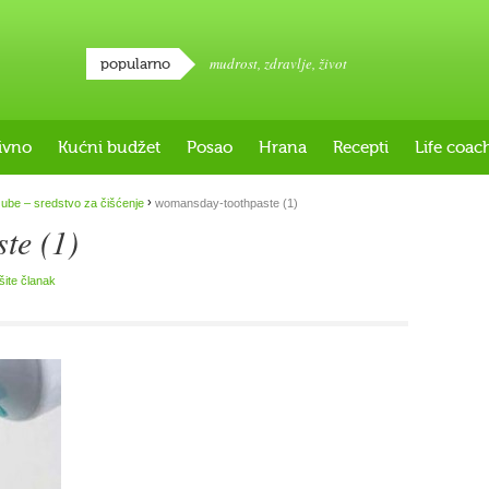
mudrost
,
zdravlje
,
život
popularno
ivno
Kućni budžet
Posao
Hrana
Recepti
Life coac
›
ube – sredstvo za čišćenje
womansday-toothpaste (1)
te (1)
išite članak