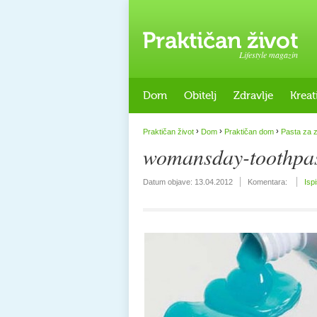
Lifestyle magazin
Dom
Obitelj
Zdravlje
Kreat
›
›
›
Praktičan život
Dom
Praktičan dom
Pasta za z
womansday-toothpas
Datum objave:
13.04.2012
Komentara:
Isp