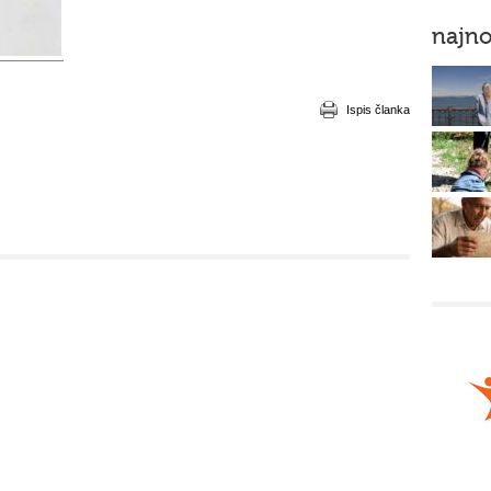
najno
Ispis članka