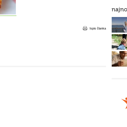
najno
Ispis članka