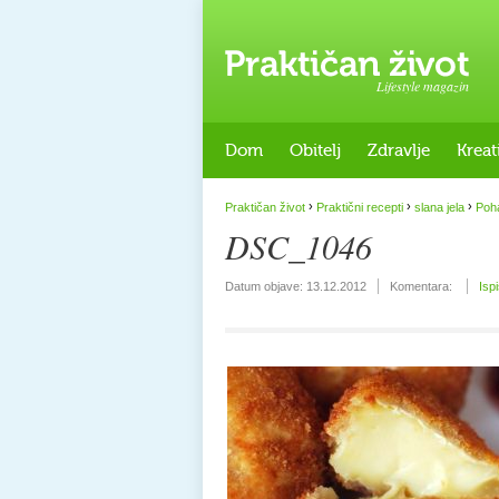
Lifestyle magazin
Dom
Obitelj
Zdravlje
Kreat
›
›
›
Praktičan život
Praktični recepti
slana jela
Poh
DSC_1046
Datum objave:
13.12.2012
Komentara:
Isp