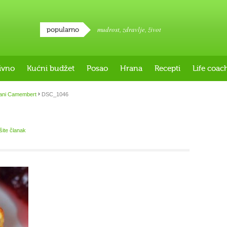
mudrost
,
zdravlje
,
život
popularno
ivno
Kućni budžet
Posao
Hrana
Recepti
Life coac
›
ani Camembert
DSC_1046
išite članak