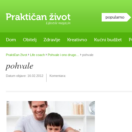
popularno
Lifestyle magazin
Dom
Obitelj
Zdravlje
Kreativno
Kućni budžet
P
›
›
›
Praktičan život
Life coach
Pohvale i ono drugo…
pohvale
pohvale
Datum objave:
16.02.2012
Komentara: