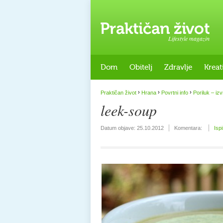
Lifestyle magazin
Dom
Obitelj
Zdravlje
Kreat
›
›
›
Praktičan život
Hrana
Povrtni info
Poriluk – iz
leek-soup
Datum objave:
25.10.2012
Komentara:
Isp