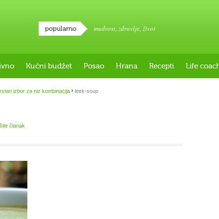
mudrost
,
zdravlje
,
život
popularno
ivno
Kućni budžet
Posao
Hrana
Recepti
Life coac
›
vrstan izbor za niz kombinacija
leek-soup
išite članak