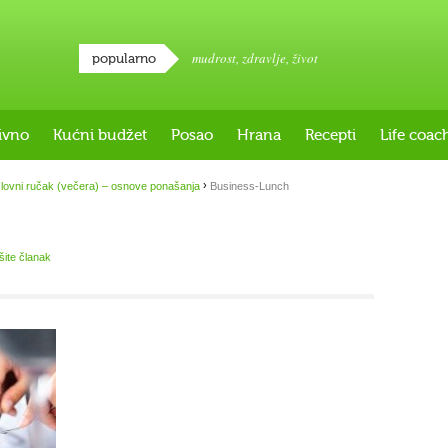
mudrost
,
zdravlje
,
život
popularno
ivno
Kućni budžet
Posao
Hrana
Recepti
Life coac
›
lovni ručak (večera) – osnove ponašanja
Business-Lunch
išite članak