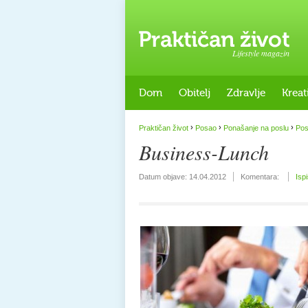
Lifestyle magazin
Dom
Obitelj
Zdravlje
Kreat
›
›
›
Praktičan život
Posao
Ponašanje na poslu
Pos
Business-Lunch
Datum objave:
14.04.2012
Komentara:
Isp