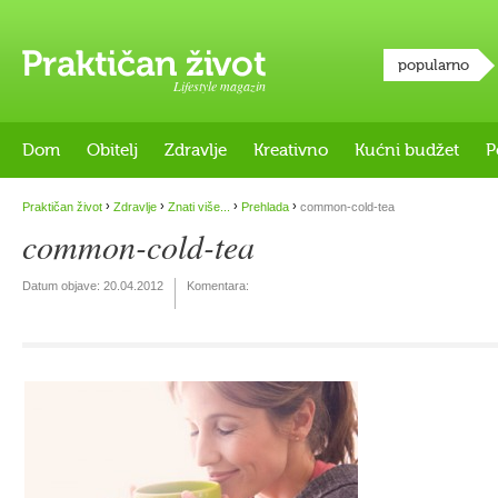
popularno
Lifestyle magazin
Dom
Obitelj
Zdravlje
Kreativno
Kućni budžet
P
›
›
›
›
Praktičan život
Zdravlje
Znati više...
Prehlada
common-cold-tea
common-cold-tea
Datum objave:
20.04.2012
Komentara: