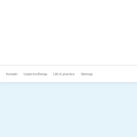
Kontakt
Uvjeti korištenja
Life in practice
Sitemap