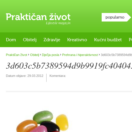
popularno
Lifestyle magazin
Dom
Obitelj
Zdravlje
Kreativno
Kućni budžet
P
›
›
›
›
Praktičan život
Obitelj
Dječja posla
Prehrana i hiperaktivnost
3d603c5b7389594d9b
3d603c5b7389594d9b9919fc40404
Datum objave:
29.03.2012
Komentara: