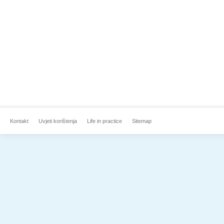
Kontakt
Uvjeti korištenja
Life in practice
Sitemap