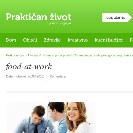
popularno
Lifestyle magazin
Dom
Obitelj
Zdravlje
Kreativno
Kućni budžet
P
›
›
›
Praktičan život
Posao
Ponašanje na poslu
Organizacija posla prije godišnjeg odmor
food-at-work
Datum objave:
26.08.2012
Komentara: