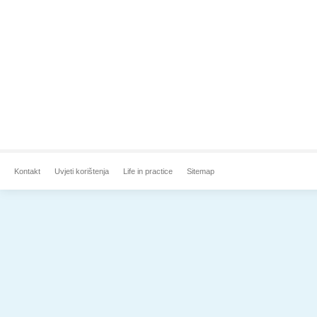
Kontakt
Uvjeti korištenja
Life in practice
Sitemap