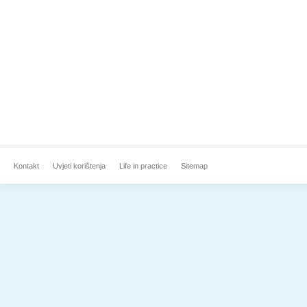
Kontakt
Uvjeti korištenja
Life in practice
Sitemap