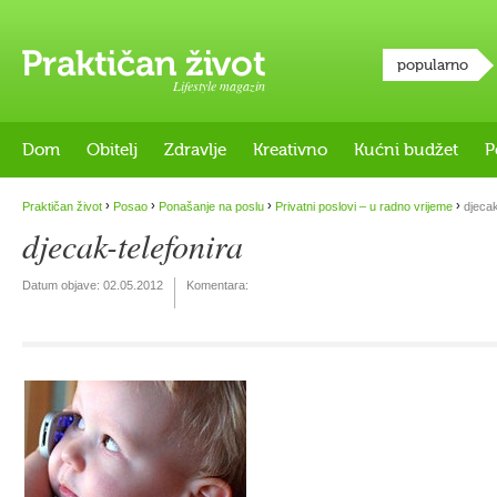
popularno
Lifestyle magazin
Dom
Obitelj
Zdravlje
Kreativno
Kućni budžet
P
›
›
›
›
Praktičan život
Posao
Ponašanje na poslu
Privatni poslovi – u radno vrijeme
djecak
djecak-telefonira
Datum objave:
02.05.2012
Komentara: