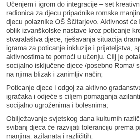
Učenjem i igrom do integracije – set kreativ
radionica za djecu pripadnike romske manjin
djecu polaznike OŠ Ščitarjevo. Aktivnost će 
oblik izvanškolske nastave kroz poticanje kr
stvaralaštva djece, rješavanja situacija dra
igrama za poticanje inkluzije i prijateljstva, 
aktivnostima te pomoći u učenju. Cilj je pota
socijalno isključene djece /posebno Roma/ 
na njima blizak i zanimljiv način;
Poticanje djece i odgoj za aktivno građanstvo
igračaka i odjeće s ciljem pomaganja azila
socijalno ugroženima i bolesnima;
Obilježavanje svjetskog dana kulturnih različ
svibanj djeca će razvijati toleranciju prema 
manjina, azilanata i različitih;