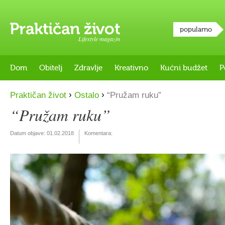
popularno
Lifestyle magazin
Dom
Obitelj
Zdravlje
Kreativno
Kućni budžet
P
›
›
Praktičan život
Ostalo
“Pružam ruku”
“Pružam ruku”
Datum objave:
01.02.2018
Komentara: