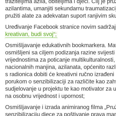
tražiteljima azila, obiteljima i djeci. Cilj je p
azilantima, umanjiti sekundarnu traumatizaci
pružiti alate za adekvatan suport ranjivim s
Uređivanje Facebook stranice novim sadrža
kreativan, budi svoj“;
Osmišljavanje edukativnih bookmarkera. Mater
osmišljeni sa ciljem podizanja razine svijesti
vrijednostima za poticanje multikulturalnosti,
nacionalnih manjina, azilanata, općenito razl
s radionica dobiti će kreativni ručno izrađen
porukom o senzibilizaciji za različite kao za
sudjelovanje u projektu te kao motivator za 
na osobnu vrijednost i upornost;
Osmišljavanje i izrada animiranog filma „Pr
senzibilizaciju djece za poštivanje prava man