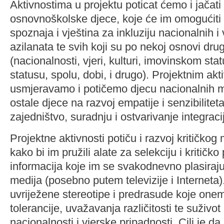
Aktivnostima u projektu poticat ćemo i jačati 
osnovnoškolske djece, koje će im omogućiti 
spoznaja i vještina za inkluziju nacionalnih i
azilanata te svih koji su po nekoj osnovi drug
(nacionalnosti, vjeri, kulturi, imovinskom st
statusu, spolu, dobi, i drugo). Projektnim ak
usmjeravamo i potičemo djecu nacionalnih ma
ostale djece na razvoj empatije i senzibilitet
zajedništvo, suradnju i ostvarivanje integraci
Projektne aktivnosti potiču i razvoj kritičkog 
kako bi im pružili alate za selekciju i kritičk
informacija koje im se svakodnevno plasiraju
medija (posebno putem televizije i Interneta).
uvriježene stereotipe i predrasude koje one
tolerancije, uvažavanja različitosti te suživot
nacionalnosti i vjerske pripadnosti. Cilj je da 