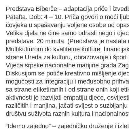
Predstava Biberče – adaptacija priče i izved
Patafta. Dob: 4 – 10. Priča govori o moći ljub
čovjeka u spašavanju voljene osobe od opasnos
Velika djela ne čine samo odrasli nego i djec
predstave: 20 minuta. (Predstava je nastala 
Multikulturom do kvalitetne kulture, financij
strane Ureda za kulturu, obrazovanje i šport
Vijeća srpske nacionalne manjine grada Zag
Diskusijom se potiče kreativno mišljenje dje
mogućosti za integraciju i međusobno prihvaća
sa strane etiketiranih i od strane onih koji etik
aktivnosti je razvijati empatiju djece, osvijest
različitih i manjina, jačati svijest o suzbijanj
društvu suživota raznih kultura i nacionalnost
“Idemo zajedno” – zajedničko druženje i izlet