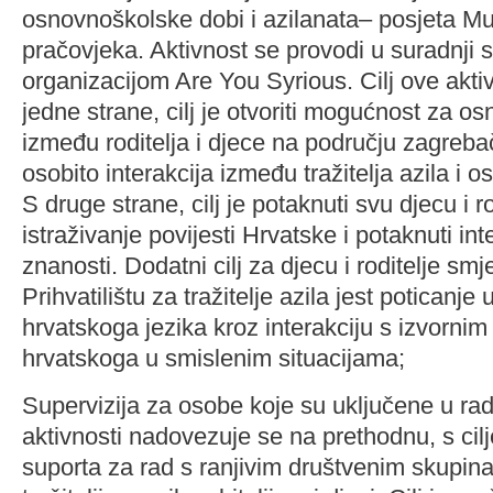
osnovnoškolske dobi i azilanata– posjeta M
pračovjeka. Aktivnost se provodi u suradnji 
organizacijom Are You Syrious. Cilj ove aktivn
jedne strane, cilj je otvoriti mogućnost za os
između roditelja i djece na području zagreba
osobito interakcija između tražitelja azila i o
S druge strane, cilj je potaknuti svu djecu i r
istraživanje povijesti Hrvatske i potaknuti in
znanosti. Dodatni cilj za djecu i roditelje smj
Prihvatilištu za tražitelje azila jest poticanje
hrvatskoga jezika kroz interakciju s izvorni
hrvatskoga u smislenim situacijama;
Supervizija za osobe koje su uključene u rad
aktivnosti nadovezuje se na prethodnu, s cil
suporta za rad s ranjivim društvenim skupin