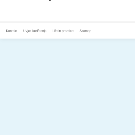
Kontakt
Uvjeti korištenja
Life in practice
Sitemap