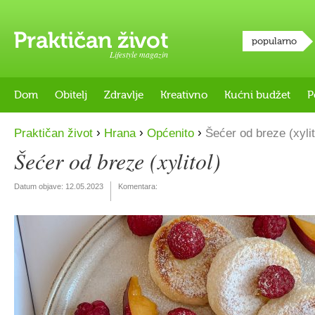
popularno
Lifestyle magazin
Dom
Obitelj
Zdravlje
Kreativno
Kućni budžet
P
›
›
›
Praktičan život
Hrana
Općenito
Šećer od breze (xylit
Šećer od breze (xylitol)
Datum objave:
12.05.2023
Komentara: