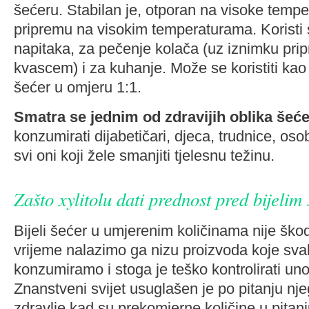
šećeru. Stabilan je, otporan na visoke temp
pripremu na visokim temperaturama. Koristi 
napitaka, za pečenje kolača (uz iznimku prip
kvascem) i za kuhanje. Može se koristiti kao o
šećer u omjeru 1:1.
Smatra se jednim od zdravijih oblika šeć
konzumirati dijabetičari, djeca, trudnice, osob
svi oni koji žele smanjiti tjelesnu težinu.
Zašto xylitolu dati prednost pred bijeli
Bijeli šećer u umjerenim količinama nije škod
vrijeme nalazimo ga nizu proizvoda koje sv
konzumiramo i stoga je teško kontrolirati unos
Znanstveni svijet usuglašen je po pitanju nj
zdravlje kad su prekomjerne količine u pitanj