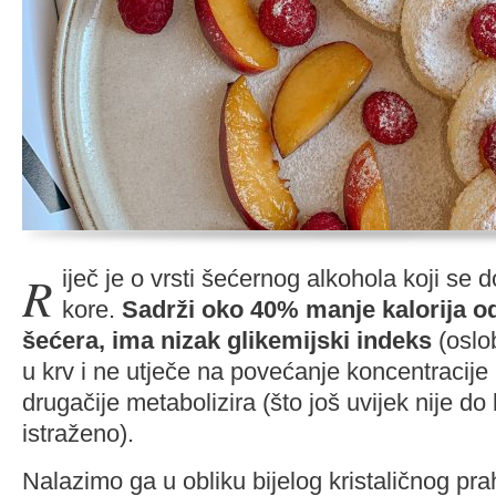
Riječ je o vrsti šećernog alkohola koji se dobiva iz brezine
kore.
Sadrži oko 40% manje kalorija od
šećera, ima nizak glikemijski indeks
(oslo
u krv i ne utječe na povećanje koncentracije i
drugačije metabolizira (što još uvijek nije d
istraženo).
Nalazimo ga u obliku bijelog kristaličnog pr