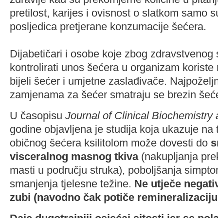
pretilost, karijes i ovisnost o slatkom samo 
posljedica pretjerane konzumacije šećera.
Dijabetičari i osobe koje zbog zdravstvenog 
kontrolirati unos šećera u organizam koris
bijeli šećer i umjetne zaslađivače. Najpoželj
zamjenama za šećer smatraju se brezin šećer
U časopisu
Journal of Clinical Biochemistry 
godine objavljena je studija koja ukazuje na
običnog šećera ksilitolom može dovesti do
s
visceralnog masnog tkiva
(nakupljanja pre
masti u području struka), poboljšanja simpto
smanjenja tjelesne težine.
Ne utječe negati
zubi (navodno čak potiče remineralizaciju