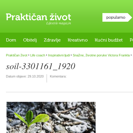
popularno
Lifestyle magazin
Dom
Obitelj
Zdravlje
Kreativno
Kućni budžet
P
›
›
›
›
Praktičan život
Life coach
Inspirativni ljudi
Snažne, životne poruke Victora Frankla
soil-3301161_1920
Datum objave:
29.10.2020
Komentara: