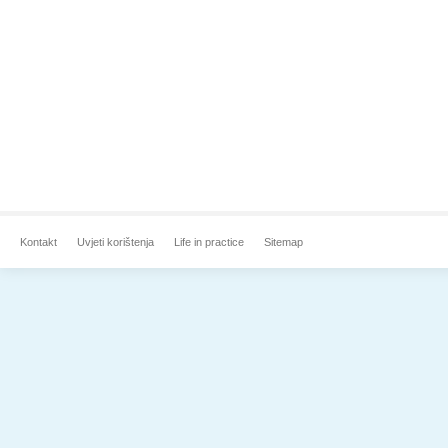
Kontakt
Uvjeti korištenja
Life in practice
Sitemap