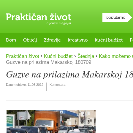
popularno
Lifestyle magazin
Dom
Obitelj
Zdravlje
Kreativno
Kućni budžet
P
›
›
›
Praktičan život
Kućni budžet
Štednja
Kako možemo uš
Guzve na prilazima Makarskoj 180709
Guzve na prilazima Makarskoj 1
Datum objave:
11.05.2012
Komentara: