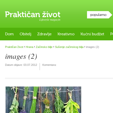
popularno
Lifestyle magazin
Dom
Obitelj
Zdravlje
Kreativno
Kućni budžet
P
›
›
›
›
Praktičan život
Hrana
Začinsko bilje
Sušenje začinskog bilja
images (2)
images (2)
Datum objave:
03.07.2012
Komentara: