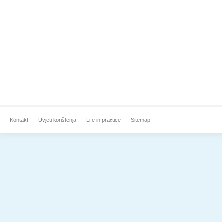
Kontakt
Uvjeti korištenja
Life in practice
Sitemap