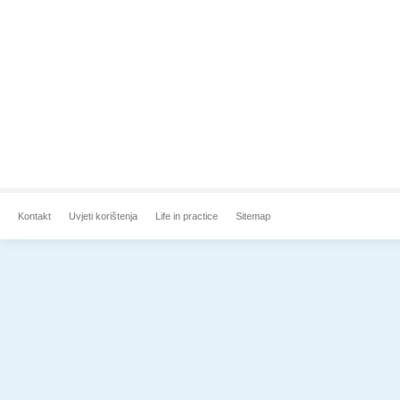
Kontakt
Uvjeti korištenja
Life in practice
Sitemap