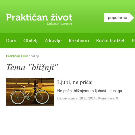
popularno
Lifestyle magazin
Dom
Obitelj
Zdravlje
Kreativno
Kućni budžet
P
›
Praktičan život
bližnji
Tema "bližnji"
Ljubi, ne pričaj
Ne pričaj bližnjemu o ljubavi. Ljubi ga.
Datum objave:
18.10.2014
/ Komentara: 0