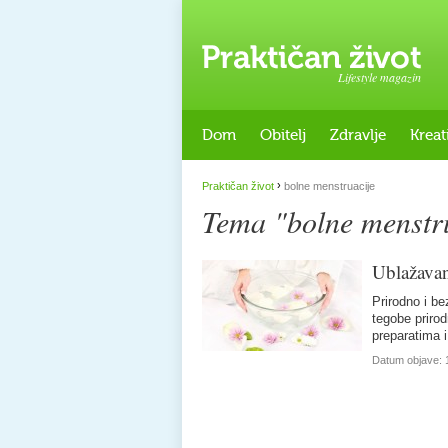
Lifestyle magazin
Dom
Obitelj
Zdravlje
Kreat
›
Praktičan život
bolne menstruacije
Tema "bolne menstr
Ublažavan
Prirodno i b
tegobe prirod
preparatima 
Datum objave: