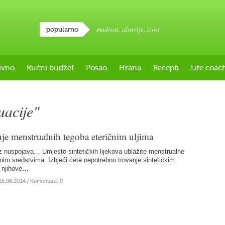
mudrost
,
zdravlje
,
život
popularno
ivno
Kućni budžet
Posao
Hrana
Recepti
Life coac
uacije"
je menstrualnih tegoba eteričnim uljima
ez nuspojava… Umjesto sintetičkih lijekova ublažite menstrualne
nim sredstvima. Izbjeći ćete nepotrebno trovanje sintetičkim
i njihove…
15.08.2014
/ Komentara: 0