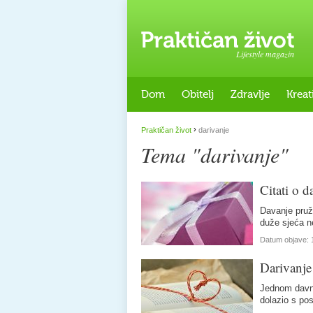
Lifestyle magazin
Dom
Obitelj
Zdravlje
Kreat
›
Praktičan život
darivanje
Tema "darivanje"
Citati o d
Davanje pruža
duže sjeća n
Datum objave:
Darivanje
Jednom davno
dolazio s pos