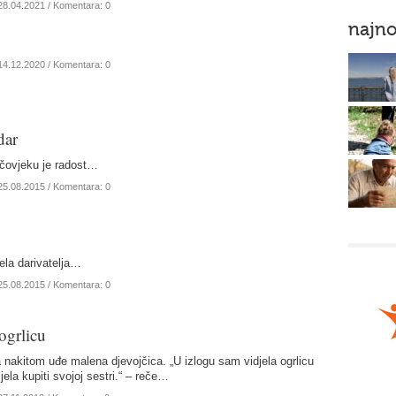
28.04.2021
/ Komentara: 0
najno
14.12.2020
/ Komentara: 0
dar
 čovjeku je radost…
25.08.2015
/ Komentara: 0
ela darivatelja…
25.08.2015
/ Komentara: 0
ogrlicu
 nakitom uđe malena djevojčica. „U izlogu sam vidjela ogrlicu
jela kupiti svojoj sestri.“ – reče…