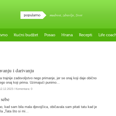
mudrost
,
zdravlje
,
život
popularno
ivno
Kućni budžet
Posao
Hrana
Recepti
Life coac
avanju i darivanju
 trajnije zadovoljstvo nego primanje, jer se onaj koji daje obično
ego onaj koji prima. Uzimajući punimo…
12.12.2023
/ Komentara: 0
 sebe
, kad sam bila mala djevojčica, običavala sam pitati tatu kad je
la „Tata što si mi…